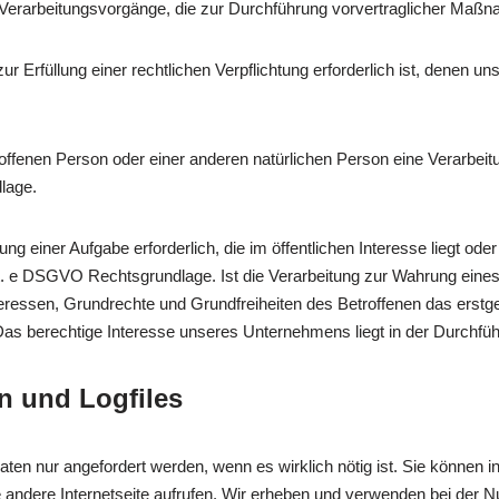
r Verarbeitungsvorgänge, die zur Durchführung vorvertraglicher Maßna
rfüllung einer rechtlichen Verpflichtung erforderlich ist, denen unser
troffenen Person oder einer anderen natürlichen Person eine Verarbe
dlage.
g einer Aufgabe erforderlich, die im öffentlichen Interesse liegt oder
1 lit. e DSGVO Rechtsgrundlage. Ist die Verarbeitung zur Wahrung ei
teressen, Grundrechte und Grundfreiheiten des Betroffenen das erstgena
as berechtige Interesse unseres Unternehmens liegt in der Durchfüh
n und Logfiles
 Daten nur angefordert werden, wenn es wirklich nötig ist. Sie könne
andere Internetseite aufrufen. Wir erheben und verwenden bei der Nu