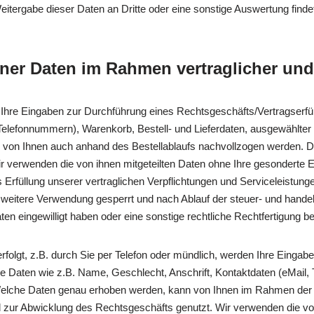
itergabe dieser Daten an Dritte oder eine sonstige Auswertung findet
er Daten im Rahmen vertraglicher und
ch Ihre Eingaben zur Durchführung eines Rechtsgeschäfts/Vertragserf
Telefonnummern), Warenkorb, Bestell- und Lieferdaten, ausgewählter 
von Ihnen auch anhand des Bestellablaufs nachvollzogen werden. 
verwenden die von ihnen mitgeteilten Daten ohne Ihre gesonderte Einw
füllung unserer vertraglichen Verpflichtungen und Serviceleistungen
 weitere Verwendung gesperrt und nach Ablauf der steuer- und handel
ten eingewilligt haben oder eine sonstige rechtliche Rechtfertigung be
erfolgt, z.B. durch Sie per Telefon oder mündlich, werden Ihre Eingab
 Daten wie z.B. Name, Geschlecht, Anschrift, Kontaktdaten (eMail, 
Welche Daten genau erhoben werden, kann von Ihnen im Rahmen der j
ur Abwicklung des Rechtsgeschäfts genutzt. Wir verwenden die von 