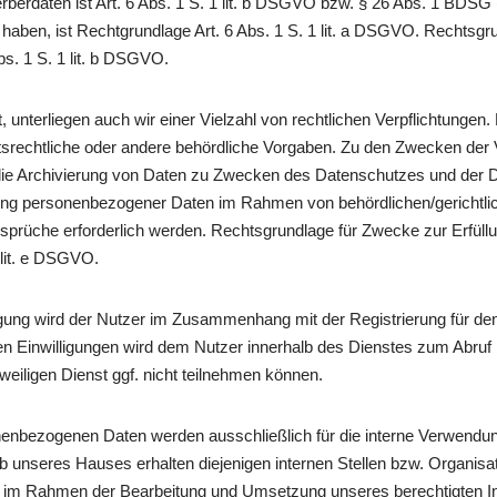
erdaten ist Art. 6 Abs. 1 S. 1 lit. b DSGVO bzw. § 26 Abs. 1 BDSG (
t haben, ist Rechtgrundlage Art. 6 Abs. 1 S. 1 lit. a DSGVO. Rechtsgr
s. 1 S. 1 lit. b DSGVO.
, unterliegen auch wir einer Vielzahl von rechtlichen Verpflichtungen.
tsrechtliche oder andere behördliche Vorgaben. Zu den Zwecken der V
e die Archivierung von Daten zu Zwecken des Datenschutzes und der 
gung personenbezogener Daten im Rahmen von behördlichen/gerich
sprüche erforderlich werden. Rechtsgrundlage für Zwecke zur Erfüllung
 lit. e DSGVO.
gung wird der Nutzer im Zusammenhang mit der Registrierung für den 
eilten Einwilligungen wird dem Nutzer innerhalb des Dienstes zum Abruf
weiligen Dienst ggf. nicht teilnehmen können.
enbezogenen Daten werden ausschließlich für die interne Verwendung
 unseres Hauses erhalten diejenigen internen Stellen bzw. Organisati
er im Rahmen der Bearbeitung und Umsetzung unseres berechtigten Int