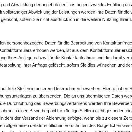
lung und Abwicklung der angebotenen Leistungen, zwecks Erfüllung uns
it vollständiger Abwicklung der Leistungen werden Ihre Daten für di
elöscht, sofern Sie nicht ausdrücklich in die weitere Nutzung Ihrer D
den personenbezogene Daten für die Bearbeitung von Kontaktanfrage u
taktformulars erhoben werden, ist aus dem Kontaktformular ersichtli
ung Ihres Anliegens bzw. für die Kontaktaufnahme und die damit ver
earbeitung Ihrer Anfrage gelöscht, sofern Sie dies wünschen und de
auf freie Stellen in unserem Unternehmen bewerben. Hierzu haben Si
ungsunterlagen zu übersenden. Die an uns übermittelten Daten wer
die Durchführung des Bewerbungsverfahrens werden Ihre Bewerberdat
hme in einen Bewerberpool für künftige Stellen) nicht gesondert ei
, in dem der Versand der Ablehnung erfolgte, wenn bis zu diesem Z
 allgemeinen deliktsrechtlichen Vorschriften des Bürgerlichen Ges