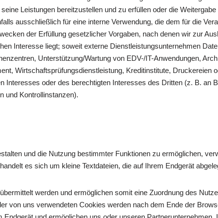
eine Leistungen bereitzustellen und zu erfüllen oder die Weitergabe 
ls ausschließlich für eine interne Verwendung, die dem für die Verar
ecken der Erfüllung gesetzlicher Vorgaben, nach denen wir zur Aus
ichen Interesse liegt; soweit externe Dienstleistungsunternehmen Date
henzentren, Unterstützung/Wartung von EDV-/IT-Anwendungen, Archi
, Wirtschaftsprüfungsdienstleistung, Kreditinstitute, Druckereien
ten Interesses oder des berechtigten Interesses des Dritten (z. B. an
 und Kontrollinstanzen).
gestalten und die Nutzung bestimmter Funktionen zu ermöglichen, ve
handelt es sich um kleine Textdateien, die auf Ihrem Endgerät abgele
 übermittelt werden und ermöglichen somit eine Zuordnung des Nutze
ige der von uns verwendeten Cookies werden nach dem Ende der Brows
rem Endgerät und ermöglichen uns oder unseren Partnerunternehmen,