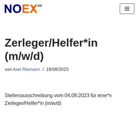
Zum
Inhalt
springen
Zerleger/Helfer*in
(m/w/d)
von
Axel Riemann
18/08/2023
Stellenausschreibung vom 04.08.2023 für eine*n
Zerleger/Helfer*in (m/w/d)